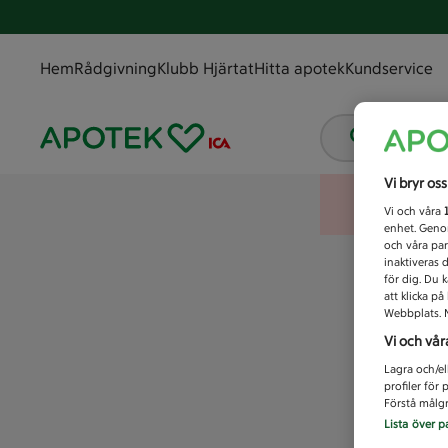
Hem
Rådgivning
Klubb Hjärtat
Hitta apotek
Kundservice
Vad letar
Vi bryr os
Vi och våra
enhet. Genom
och våra par
inaktiveras 
för dig. Du 
att klicka p
Webbplats. M
Vi och vår
Lagra och/el
profiler för
Förstå målgr
Lista över p