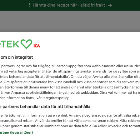
💊 Hämta dina recept här -
alltid fri frakt
 du efter idag?
s om din integritet
Unknown error
1
partners lagrar och får tillgång till personuppgifter som webbläsardata eller unika iden
 att välja Jag accepterar tillåter du att spårningstekniker används för de syften som 
tners behandlar data för att tillhandahålla”. Om du väljer Avvisa alla eller återkallar dit
de. Om spårare är inaktiverade kan visst innehåll och vissa annonser som du ser vara m
kan återkomma till denna meny för att ändra dina val eller återkalla ditt samtycke när 
å länken Anpassa cookieinställningar längst ned på webbsidan. Dina val kommer att ha e
er information finns i vår integritetspolicy.
a partners behandlar data för att tillhandahålla:
ler få åtkomst till information på en enhet. Använda begränsade data för att välja rekl
 personaliserad reklam. Använda profiler för att välja personaliserad reklam. Mäta reklam
upper genom statistik eller kombinationer av data från olika källor. Utveckla och förbättr
artner (leverantörer)