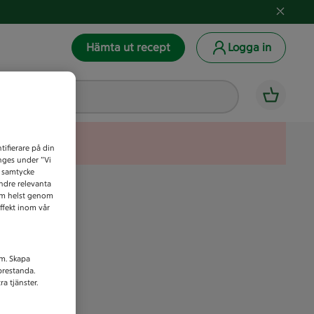
Hämta ut recept
Logga in
tifierare på din
anges under ”Vi
t samtycke
indre relevanta
som helst genom
ffekt inom vår
am. Skapa
prestanda.
a tjänster.