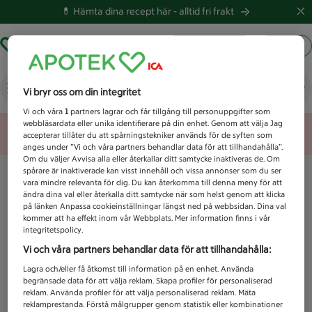
💊 Hämta dina recept här -
alltid fri frakt
Hämta ut recept
Logga in
Vad letar du efter idag?
Vi bryr oss om din integritet
Vi och våra
1
partners lagrar och får tillgång till personuppgifter som
webbläsardata eller unika identifierare på din enhet. Genom att välja Jag
Unknown error
accepterar tillåter du att spårningstekniker används för de syften som
anges under ”Vi och våra partners behandlar data för att tillhandahålla”.
Om du väljer Avvisa alla eller återkallar ditt samtycke inaktiveras de. Om
spårare är inaktiverade kan visst innehåll och vissa annonser som du ser
vara mindre relevanta för dig. Du kan återkomma till denna meny för att
ändra dina val eller återkalla ditt samtycke när som helst genom att klicka
på länken Anpassa cookieinställningar längst ned på webbsidan. Dina val
kommer att ha effekt inom vår Webbplats. Mer information finns i vår
integritetspolicy.
Vi och våra partners behandlar data för att tillhandahålla:
Lagra och/eller få åtkomst till information på en enhet. Använda
begränsade data för att välja reklam. Skapa profiler för personaliserad
reklam. Använda profiler för att välja personaliserad reklam. Mäta
reklamprestanda. Förstå målgrupper genom statistik eller kombinationer