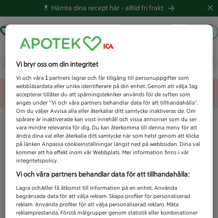
💊 Hämta dina recept här -
alltid fri frakt
Hämta ut recept
Logga in
Vad letar du efter idag?
Vi bryr oss om din integritet
Vi och våra
1
partners lagrar och får tillgång till personuppgifter som
webbläsardata eller unika identifierare på din enhet. Genom att välja Jag
Unknown error
accepterar tillåter du att spårningstekniker används för de syften som
anges under ”Vi och våra partners behandlar data för att tillhandahålla”.
Om du väljer Avvisa alla eller återkallar ditt samtycke inaktiveras de. Om
spårare är inaktiverade kan visst innehåll och vissa annonser som du ser
vara mindre relevanta för dig. Du kan återkomma till denna meny för att
ändra dina val eller återkalla ditt samtycke när som helst genom att klicka
på länken Anpassa cookieinställningar längst ned på webbsidan. Dina val
kommer att ha effekt inom vår Webbplats. Mer information finns i vår
integritetspolicy.
Vi och våra partners behandlar data för att tillhandahålla:
Lagra och/eller få åtkomst till information på en enhet. Använda
begränsade data för att välja reklam. Skapa profiler för personaliserad
reklam. Använda profiler för att välja personaliserad reklam. Mäta
reklamprestanda. Förstå målgrupper genom statistik eller kombinationer