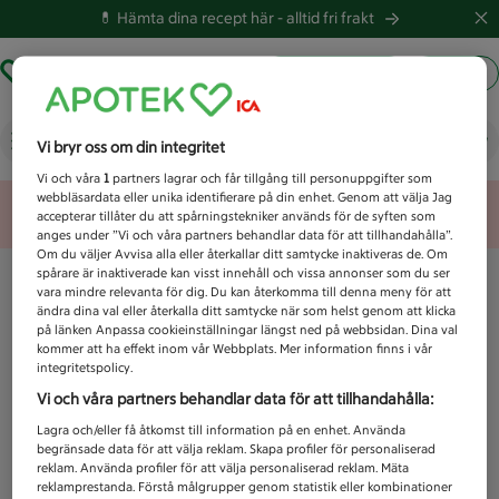
💊 Hämta dina recept här -
alltid fri frakt
Hämta ut recept
Logga in
Vad letar du efter idag?
Vi bryr oss om din integritet
Vi och våra
1
partners lagrar och får tillgång till personuppgifter som
webbläsardata eller unika identifierare på din enhet. Genom att välja Jag
Unknown error
accepterar tillåter du att spårningstekniker används för de syften som
anges under ”Vi och våra partners behandlar data för att tillhandahålla”.
Om du väljer Avvisa alla eller återkallar ditt samtycke inaktiveras de. Om
spårare är inaktiverade kan visst innehåll och vissa annonser som du ser
vara mindre relevanta för dig. Du kan återkomma till denna meny för att
ändra dina val eller återkalla ditt samtycke när som helst genom att klicka
på länken Anpassa cookieinställningar längst ned på webbsidan. Dina val
kommer att ha effekt inom vår Webbplats. Mer information finns i vår
integritetspolicy.
Vi och våra partners behandlar data för att tillhandahålla:
Lagra och/eller få åtkomst till information på en enhet. Använda
begränsade data för att välja reklam. Skapa profiler för personaliserad
reklam. Använda profiler för att välja personaliserad reklam. Mäta
reklamprestanda. Förstå målgrupper genom statistik eller kombinationer