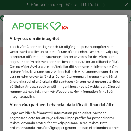
💊 Hämta dina recept här -
alltid fri frakt
Hämta ut recept
Logga in
Vad letar du efter idag?
Vi bryr oss om din integritet
Vi och våra
1
partners lagrar och får tillgång till personuppgifter som
webbläsardata eller unika identifierare på din enhet. Genom att välja Jag
Unknown error
accepterar tillåter du att spårningstekniker används för de syften som
anges under ”Vi och våra partners behandlar data för att tillhandahålla”.
Om du väljer Avvisa alla eller återkallar ditt samtycke inaktiveras de. Om
spårare är inaktiverade kan visst innehåll och vissa annonser som du ser
vara mindre relevanta för dig. Du kan återkomma till denna meny för att
ändra dina val eller återkalla ditt samtycke när som helst genom att klicka
på länken Anpassa cookieinställningar längst ned på webbsidan. Dina val
kommer att ha effekt inom vår Webbplats. Mer information finns i vår
integritetspolicy.
Vi och våra partners behandlar data för att tillhandahålla:
Lagra och/eller få åtkomst till information på en enhet. Använda
begränsade data för att välja reklam. Skapa profiler för personaliserad
reklam. Använda profiler för att välja personaliserad reklam. Mäta
reklamprestanda. Förstå målgrupper genom statistik eller kombinationer