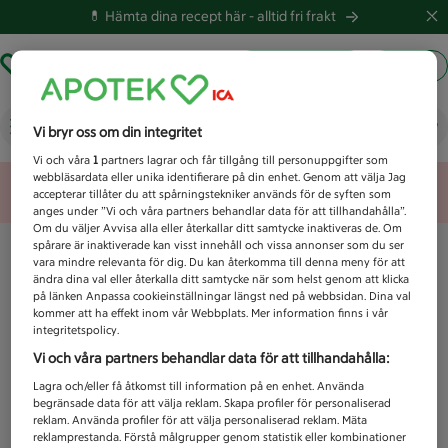
💊 Hämta dina recept här -
alltid fri frakt
Hämta ut recept
Logga in
Vad letar du efter idag?
Vi bryr oss om din integritet
Vi och våra
1
partners lagrar och får tillgång till personuppgifter som
webbläsardata eller unika identifierare på din enhet. Genom att välja Jag
Unknown error
accepterar tillåter du att spårningstekniker används för de syften som
anges under ”Vi och våra partners behandlar data för att tillhandahålla”.
Om du väljer Avvisa alla eller återkallar ditt samtycke inaktiveras de. Om
spårare är inaktiverade kan visst innehåll och vissa annonser som du ser
vara mindre relevanta för dig. Du kan återkomma till denna meny för att
ändra dina val eller återkalla ditt samtycke när som helst genom att klicka
på länken Anpassa cookieinställningar längst ned på webbsidan. Dina val
kommer att ha effekt inom vår Webbplats. Mer information finns i vår
integritetspolicy.
Vi och våra partners behandlar data för att tillhandahålla:
Lagra och/eller få åtkomst till information på en enhet. Använda
begränsade data för att välja reklam. Skapa profiler för personaliserad
reklam. Använda profiler för att välja personaliserad reklam. Mäta
reklamprestanda. Förstå målgrupper genom statistik eller kombinationer