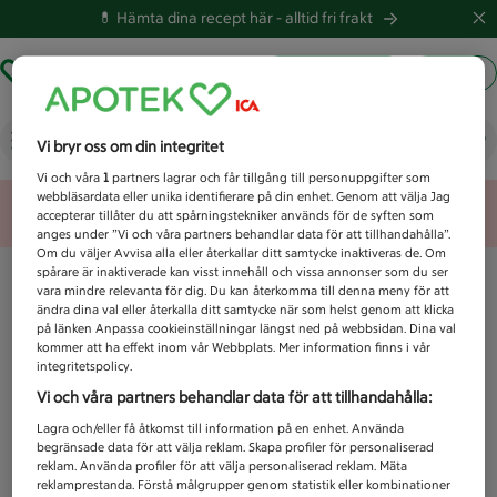
💊 Hämta dina recept här -
alltid fri frakt
Hämta ut recept
Logga in
Vad letar du efter idag?
Vi bryr oss om din integritet
Vi och våra
1
partners lagrar och får tillgång till personuppgifter som
webbläsardata eller unika identifierare på din enhet. Genom att välja Jag
Unknown error
accepterar tillåter du att spårningstekniker används för de syften som
anges under ”Vi och våra partners behandlar data för att tillhandahålla”.
Om du väljer Avvisa alla eller återkallar ditt samtycke inaktiveras de. Om
spårare är inaktiverade kan visst innehåll och vissa annonser som du ser
vara mindre relevanta för dig. Du kan återkomma till denna meny för att
ändra dina val eller återkalla ditt samtycke när som helst genom att klicka
på länken Anpassa cookieinställningar längst ned på webbsidan. Dina val
kommer att ha effekt inom vår Webbplats. Mer information finns i vår
integritetspolicy.
Vi och våra partners behandlar data för att tillhandahålla:
Lagra och/eller få åtkomst till information på en enhet. Använda
begränsade data för att välja reklam. Skapa profiler för personaliserad
reklam. Använda profiler för att välja personaliserad reklam. Mäta
reklamprestanda. Förstå målgrupper genom statistik eller kombinationer