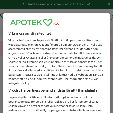
💊 Hämta dina recept här -
alltid fri frakt
Hämta ut recept
Logga in
Vad letar du efter idag?
Vi bryr oss om din integritet
Vi och våra
1
partners lagrar och får tillgång till personuppgifter som
webbläsardata eller unika identifierare på din enhet. Genom att välja Jag
Unknown error
accepterar tillåter du att spårningstekniker används för de syften som
anges under ”Vi och våra partners behandlar data för att tillhandahålla”.
Om du väljer Avvisa alla eller återkallar ditt samtycke inaktiveras de. Om
spårare är inaktiverade kan visst innehåll och vissa annonser som du ser
vara mindre relevanta för dig. Du kan återkomma till denna meny för att
ändra dina val eller återkalla ditt samtycke när som helst genom att klicka
på länken Anpassa cookieinställningar längst ned på webbsidan. Dina val
kommer att ha effekt inom vår Webbplats. Mer information finns i vår
integritetspolicy.
Vi och våra partners behandlar data för att tillhandahålla:
Lagra och/eller få åtkomst till information på en enhet. Använda
begränsade data för att välja reklam. Skapa profiler för personaliserad
reklam. Använda profiler för att välja personaliserad reklam. Mäta
reklamprestanda. Förstå målgrupper genom statistik eller kombinationer