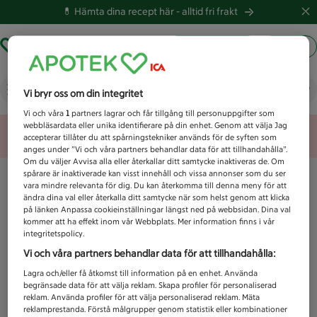
💊 Hämta dina recept här -
alltid fri frakt
Hämta ut recept
Logga in
Vad letar du efter idag?
Vi bryr oss om din integritet
Vi och våra
1
partners lagrar och får tillgång till personuppgifter som
webbläsardata eller unika identifierare på din enhet. Genom att välja Jag
Unknown error
accepterar tillåter du att spårningstekniker används för de syften som
anges under ”Vi och våra partners behandlar data för att tillhandahålla”.
Om du väljer Avvisa alla eller återkallar ditt samtycke inaktiveras de. Om
spårare är inaktiverade kan visst innehåll och vissa annonser som du ser
vara mindre relevanta för dig. Du kan återkomma till denna meny för att
ändra dina val eller återkalla ditt samtycke när som helst genom att klicka
på länken Anpassa cookieinställningar längst ned på webbsidan. Dina val
kommer att ha effekt inom vår Webbplats. Mer information finns i vår
integritetspolicy.
Vi och våra partners behandlar data för att tillhandahålla:
Lagra och/eller få åtkomst till information på en enhet. Använda
begränsade data för att välja reklam. Skapa profiler för personaliserad
reklam. Använda profiler för att välja personaliserad reklam. Mäta
reklamprestanda. Förstå målgrupper genom statistik eller kombinationer