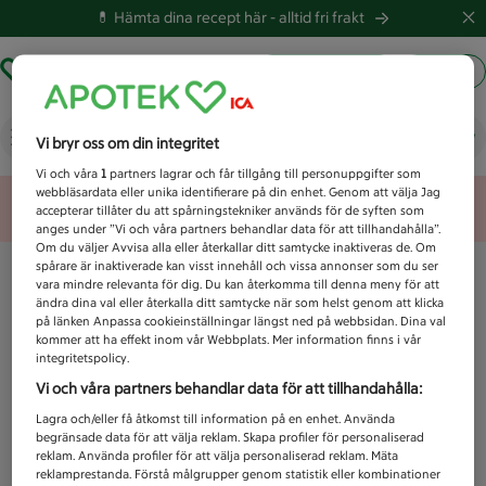
💊 Hämta dina recept här -
alltid fri frakt
Hämta ut recept
Logga in
Vad letar du efter idag?
Vi bryr oss om din integritet
Vi och våra
1
partners lagrar och får tillgång till personuppgifter som
webbläsardata eller unika identifierare på din enhet. Genom att välja Jag
Unknown error
accepterar tillåter du att spårningstekniker används för de syften som
anges under ”Vi och våra partners behandlar data för att tillhandahålla”.
Om du väljer Avvisa alla eller återkallar ditt samtycke inaktiveras de. Om
spårare är inaktiverade kan visst innehåll och vissa annonser som du ser
vara mindre relevanta för dig. Du kan återkomma till denna meny för att
ändra dina val eller återkalla ditt samtycke när som helst genom att klicka
på länken Anpassa cookieinställningar längst ned på webbsidan. Dina val
kommer att ha effekt inom vår Webbplats. Mer information finns i vår
integritetspolicy.
Vi och våra partners behandlar data för att tillhandahålla:
Lagra och/eller få åtkomst till information på en enhet. Använda
begränsade data för att välja reklam. Skapa profiler för personaliserad
reklam. Använda profiler för att välja personaliserad reklam. Mäta
reklamprestanda. Förstå målgrupper genom statistik eller kombinationer