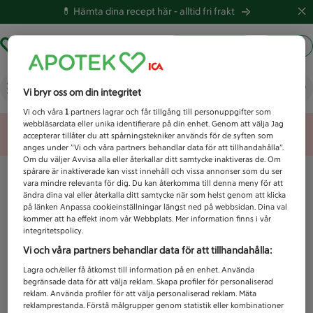
💊 Hämta dina recept här -
alltid fri frakt
Hämta ut recept
Logga in
Vad letar du efter idag?
Vi bryr oss om din integritet
Vi och våra
1
partners lagrar och får tillgång till personuppgifter som
webbläsardata eller unika identifierare på din enhet. Genom att välja Jag
Unknown error
accepterar tillåter du att spårningstekniker används för de syften som
anges under ”Vi och våra partners behandlar data för att tillhandahålla”.
Om du väljer Avvisa alla eller återkallar ditt samtycke inaktiveras de. Om
spårare är inaktiverade kan visst innehåll och vissa annonser som du ser
vara mindre relevanta för dig. Du kan återkomma till denna meny för att
ändra dina val eller återkalla ditt samtycke när som helst genom att klicka
på länken Anpassa cookieinställningar längst ned på webbsidan. Dina val
kommer att ha effekt inom vår Webbplats. Mer information finns i vår
integritetspolicy.
Vi och våra partners behandlar data för att tillhandahålla:
Lagra och/eller få åtkomst till information på en enhet. Använda
begränsade data för att välja reklam. Skapa profiler för personaliserad
reklam. Använda profiler för att välja personaliserad reklam. Mäta
reklamprestanda. Förstå målgrupper genom statistik eller kombinationer