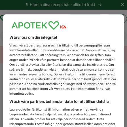
💊 Hämta dina recept här -
alltid fri frakt
Hämta ut recept
Logga in
Vad letar du efter idag?
Vi bryr oss om din integritet
Vi och våra
1
partners lagrar och får tillgång till personuppgifter som
webbläsardata eller unika identifierare på din enhet. Genom att välja Jag
Unknown error
accepterar tillåter du att spårningstekniker används för de syften som
anges under ”Vi och våra partners behandlar data för att tillhandahålla”.
Om du väljer Avvisa alla eller återkallar ditt samtycke inaktiveras de. Om
spårare är inaktiverade kan visst innehåll och vissa annonser som du ser
vara mindre relevanta för dig. Du kan återkomma till denna meny för att
ändra dina val eller återkalla ditt samtycke när som helst genom att klicka
på länken Anpassa cookieinställningar längst ned på webbsidan. Dina val
kommer att ha effekt inom vår Webbplats. Mer information finns i vår
integritetspolicy.
Vi och våra partners behandlar data för att tillhandahålla:
Lagra och/eller få åtkomst till information på en enhet. Använda
begränsade data för att välja reklam. Skapa profiler för personaliserad
reklam. Använda profiler för att välja personaliserad reklam. Mäta
reklamprestanda. Förstå målgrupper genom statistik eller kombinationer