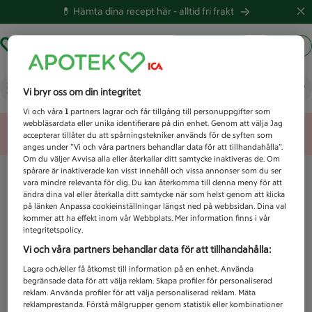
💊 Hämta dina recept här -
alltid fri frakt
Hämta ut recept
Logga in
Vad letar du efter idag?
Vi bryr oss om din integritet
Vi och våra
1
partners lagrar och får tillgång till personuppgifter som
webbläsardata eller unika identifierare på din enhet. Genom att välja Jag
Unknown error
accepterar tillåter du att spårningstekniker används för de syften som
anges under ”Vi och våra partners behandlar data för att tillhandahålla”.
Om du väljer Avvisa alla eller återkallar ditt samtycke inaktiveras de. Om
spårare är inaktiverade kan visst innehåll och vissa annonser som du ser
vara mindre relevanta för dig. Du kan återkomma till denna meny för att
ändra dina val eller återkalla ditt samtycke när som helst genom att klicka
på länken Anpassa cookieinställningar längst ned på webbsidan. Dina val
kommer att ha effekt inom vår Webbplats. Mer information finns i vår
integritetspolicy.
Vi och våra partners behandlar data för att tillhandahålla:
Lagra och/eller få åtkomst till information på en enhet. Använda
begränsade data för att välja reklam. Skapa profiler för personaliserad
reklam. Använda profiler för att välja personaliserad reklam. Mäta
reklamprestanda. Förstå målgrupper genom statistik eller kombinationer