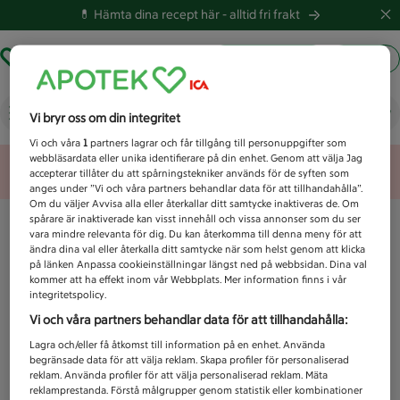
💊 Hämta dina recept här -
alltid fri frakt
Hämta ut recept
Logga in
Vad letar du efter idag?
Vi bryr oss om din integritet
Vi och våra
1
partners lagrar och får tillgång till personuppgifter som
webbläsardata eller unika identifierare på din enhet. Genom att välja Jag
Unknown error
accepterar tillåter du att spårningstekniker används för de syften som
anges under ”Vi och våra partners behandlar data för att tillhandahålla”.
Om du väljer Avvisa alla eller återkallar ditt samtycke inaktiveras de. Om
spårare är inaktiverade kan visst innehåll och vissa annonser som du ser
vara mindre relevanta för dig. Du kan återkomma till denna meny för att
ändra dina val eller återkalla ditt samtycke när som helst genom att klicka
på länken Anpassa cookieinställningar längst ned på webbsidan. Dina val
kommer att ha effekt inom vår Webbplats. Mer information finns i vår
integritetspolicy.
Vi och våra partners behandlar data för att tillhandahålla:
Lagra och/eller få åtkomst till information på en enhet. Använda
begränsade data för att välja reklam. Skapa profiler för personaliserad
reklam. Använda profiler för att välja personaliserad reklam. Mäta
reklamprestanda. Förstå målgrupper genom statistik eller kombinationer