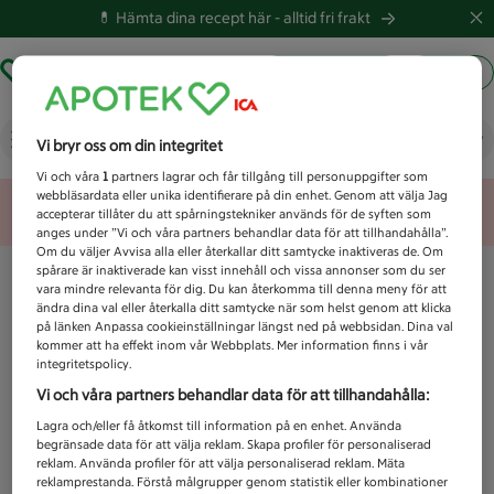
💊 Hämta dina recept här -
alltid fri frakt
Hämta ut recept
Logga in
Vad letar du efter idag?
Vi bryr oss om din integritet
Vi och våra
1
partners lagrar och får tillgång till personuppgifter som
webbläsardata eller unika identifierare på din enhet. Genom att välja Jag
Unknown error
accepterar tillåter du att spårningstekniker används för de syften som
anges under ”Vi och våra partners behandlar data för att tillhandahålla”.
Om du väljer Avvisa alla eller återkallar ditt samtycke inaktiveras de. Om
spårare är inaktiverade kan visst innehåll och vissa annonser som du ser
vara mindre relevanta för dig. Du kan återkomma till denna meny för att
ändra dina val eller återkalla ditt samtycke när som helst genom att klicka
på länken Anpassa cookieinställningar längst ned på webbsidan. Dina val
kommer att ha effekt inom vår Webbplats. Mer information finns i vår
integritetspolicy.
Vi och våra partners behandlar data för att tillhandahålla:
Lagra och/eller få åtkomst till information på en enhet. Använda
begränsade data för att välja reklam. Skapa profiler för personaliserad
reklam. Använda profiler för att välja personaliserad reklam. Mäta
reklamprestanda. Förstå målgrupper genom statistik eller kombinationer