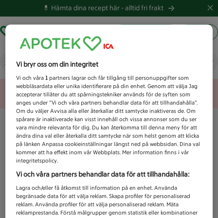
💊 Hämta dina recept här -
alltid fri frakt
Hämta ut recept
Logga in
Vad letar du efter idag?
Vi bryr oss om din integritet
Vi och våra
1
partners lagrar och får tillgång till personuppgifter som
webbläsardata eller unika identifierare på din enhet. Genom att välja Jag
Unknown error
accepterar tillåter du att spårningstekniker används för de syften som
anges under ”Vi och våra partners behandlar data för att tillhandahålla”.
Om du väljer Avvisa alla eller återkallar ditt samtycke inaktiveras de. Om
spårare är inaktiverade kan visst innehåll och vissa annonser som du ser
vara mindre relevanta för dig. Du kan återkomma till denna meny för att
ändra dina val eller återkalla ditt samtycke när som helst genom att klicka
på länken Anpassa cookieinställningar längst ned på webbsidan. Dina val
kommer att ha effekt inom vår Webbplats. Mer information finns i vår
integritetspolicy.
Vi och våra partners behandlar data för att tillhandahålla:
Lagra och/eller få åtkomst till information på en enhet. Använda
begränsade data för att välja reklam. Skapa profiler för personaliserad
reklam. Använda profiler för att välja personaliserad reklam. Mäta
reklamprestanda. Förstå målgrupper genom statistik eller kombinationer