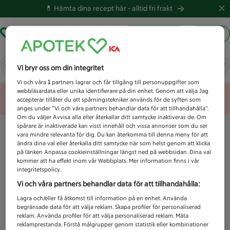
💊 Hämta dina recept här -
alltid fri frakt
Hämta ut recept
Logga in
Vad letar du efter idag?
Vi bryr oss om din integritet
Vi och våra
1
partners lagrar och får tillgång till personuppgifter som
webbläsardata eller unika identifierare på din enhet. Genom att välja Jag
Unknown error
accepterar tillåter du att spårningstekniker används för de syften som
anges under ”Vi och våra partners behandlar data för att tillhandahålla”.
Om du väljer Avvisa alla eller återkallar ditt samtycke inaktiveras de. Om
spårare är inaktiverade kan visst innehåll och vissa annonser som du ser
vara mindre relevanta för dig. Du kan återkomma till denna meny för att
ändra dina val eller återkalla ditt samtycke när som helst genom att klicka
på länken Anpassa cookieinställningar längst ned på webbsidan. Dina val
kommer att ha effekt inom vår Webbplats. Mer information finns i vår
integritetspolicy.
Vi och våra partners behandlar data för att tillhandahålla:
Lagra och/eller få åtkomst till information på en enhet. Använda
begränsade data för att välja reklam. Skapa profiler för personaliserad
reklam. Använda profiler för att välja personaliserad reklam. Mäta
reklamprestanda. Förstå målgrupper genom statistik eller kombinationer