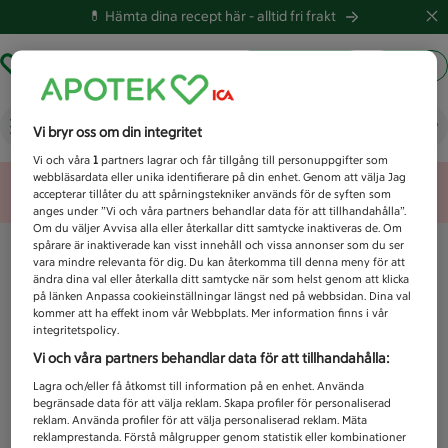
💊 Hämta dina recept här -
alltid fri frakt
Hämta ut recept
Logga in
Vad letar du efter idag?
Vi bryr oss om din integritet
Vi och våra
1
partners lagrar och får tillgång till personuppgifter som
webbläsardata eller unika identifierare på din enhet. Genom att välja Jag
Unknown error
accepterar tillåter du att spårningstekniker används för de syften som
anges under ”Vi och våra partners behandlar data för att tillhandahålla”.
Om du väljer Avvisa alla eller återkallar ditt samtycke inaktiveras de. Om
spårare är inaktiverade kan visst innehåll och vissa annonser som du ser
vara mindre relevanta för dig. Du kan återkomma till denna meny för att
ändra dina val eller återkalla ditt samtycke när som helst genom att klicka
på länken Anpassa cookieinställningar längst ned på webbsidan. Dina val
kommer att ha effekt inom vår Webbplats. Mer information finns i vår
integritetspolicy.
Vi och våra partners behandlar data för att tillhandahålla:
Lagra och/eller få åtkomst till information på en enhet. Använda
begränsade data för att välja reklam. Skapa profiler för personaliserad
reklam. Använda profiler för att välja personaliserad reklam. Mäta
reklamprestanda. Förstå målgrupper genom statistik eller kombinationer