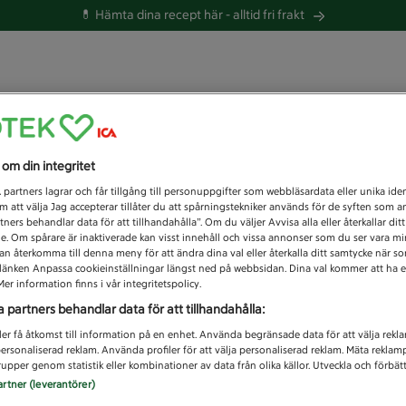
💊 Hämta dina recept här -
alltid fri frakt
 du efter idag?
s om din integritet
Unknown error
1
partners lagrar och får tillgång till personuppgifter som webbläsardata eller unika iden
 att välja Jag accepterar tillåter du att spårningstekniker används för de syften som 
tners behandlar data för att tillhandahålla”. Om du väljer Avvisa alla eller återkallar dit
de. Om spårare är inaktiverade kan visst innehåll och vissa annonser som du ser vara m
kan återkomma till denna meny för att ändra dina val eller återkalla ditt samtycke när 
å länken Anpassa cookieinställningar längst ned på webbsidan. Dina val kommer att ha e
er information finns i vår integritetspolicy.
a partners behandlar data för att tillhandahålla:
ler få åtkomst till information på en enhet. Använda begränsade data för att välja rekl
 personaliserad reklam. Använda profiler för att välja personaliserad reklam. Mäta reklam
upper genom statistik eller kombinationer av data från olika källor. Utveckla och förbättr
artner (leverantörer)