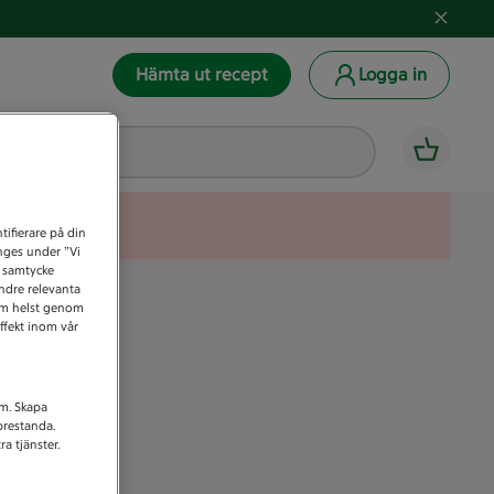
Hämta ut recept
Logga in
tifierare på din
anges under ”Vi
t samtycke
indre relevanta
som helst genom
ffekt inom vår
am. Skapa
prestanda.
a tjänster.