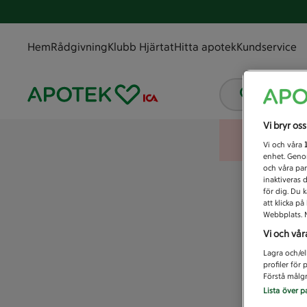
Hem
Rådgivning
Klubb Hjärtat
Hitta apotek
Kundservice
Vad letar
Vi bryr os
Vi och våra
enhet. Genom
och våra par
inaktiveras 
för dig. Du 
att klicka p
Webbplats. M
Vi och vår
Lagra och/el
profiler för
Förstå målgr
Lista över p