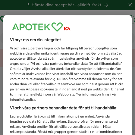
💊 Hämta dina recept här -
alltid fri frakt
Hämta ut recept
Logga in
Vad letar du efter idag?
Vi bryr oss om din integritet
Vi och våra
1
partners lagrar och får tillgång till personuppgifter som
webbläsardata eller unika identifierare på din enhet. Genom att välja Jag
Unknown error
accepterar tillåter du att spårningstekniker används för de syften som
anges under ”Vi och våra partners behandlar data för att tillhandahålla”.
Om du väljer Avvisa alla eller återkallar ditt samtycke inaktiveras de. Om
spårare är inaktiverade kan visst innehåll och vissa annonser som du ser
vara mindre relevanta för dig. Du kan återkomma till denna meny för att
ändra dina val eller återkalla ditt samtycke när som helst genom att klicka
på länken Anpassa cookieinställningar längst ned på webbsidan. Dina val
kommer att ha effekt inom vår Webbplats. Mer information finns i vår
integritetspolicy.
Vi och våra partners behandlar data för att tillhandahålla:
Lagra och/eller få åtkomst till information på en enhet. Använda
begränsade data för att välja reklam. Skapa profiler för personaliserad
reklam. Använda profiler för att välja personaliserad reklam. Mäta
reklamprestanda. Förstå målgrupper genom statistik eller kombinationer