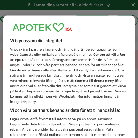
💊 Hämta dina recept här -
alltid fri frakt
Hämta ut recept
Logga in
Vad letar du efter idag?
Vi bryr oss om din integritet
Vi och våra
1
partners lagrar och får tillgång till personuppgifter som
webbläsardata eller unika identifierare på din enhet. Genom att välja Jag
Unknown error
accepterar tillåter du att spårningstekniker används för de syften som
anges under ”Vi och våra partners behandlar data för att tillhandahålla”.
Om du väljer Avvisa alla eller återkallar ditt samtycke inaktiveras de. Om
spårare är inaktiverade kan visst innehåll och vissa annonser som du ser
vara mindre relevanta för dig. Du kan återkomma till denna meny för att
ändra dina val eller återkalla ditt samtycke när som helst genom att klicka
på länken Anpassa cookieinställningar längst ned på webbsidan. Dina val
kommer att ha effekt inom vår Webbplats. Mer information finns i vår
integritetspolicy.
Vi och våra partners behandlar data för att tillhandahålla:
Lagra och/eller få åtkomst till information på en enhet. Använda
begränsade data för att välja reklam. Skapa profiler för personaliserad
reklam. Använda profiler för att välja personaliserad reklam. Mäta
reklamprestanda. Förstå målgrupper genom statistik eller kombinationer