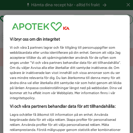
💊 Hämta dina recept här -
alltid fri frakt
Hämta ut recept
Logga in
Vad letar du efter idag?
Vi bryr oss om din integritet
Vi och våra
1
partners lagrar och får tillgång till personuppgifter som
webbläsardata eller unika identifierare på din enhet. Genom att välja Jag
Unknown error
accepterar tillåter du att spårningstekniker används för de syften som
anges under ”Vi och våra partners behandlar data för att tillhandahålla”.
Om du väljer Avvisa alla eller återkallar ditt samtycke inaktiveras de. Om
spårare är inaktiverade kan visst innehåll och vissa annonser som du ser
vara mindre relevanta för dig. Du kan återkomma till denna meny för att
ändra dina val eller återkalla ditt samtycke när som helst genom att klicka
på länken Anpassa cookieinställningar längst ned på webbsidan. Dina val
kommer att ha effekt inom vår Webbplats. Mer information finns i vår
integritetspolicy.
Vi och våra partners behandlar data för att tillhandahålla:
Lagra och/eller få åtkomst till information på en enhet. Använda
begränsade data för att välja reklam. Skapa profiler för personaliserad
reklam. Använda profiler för att välja personaliserad reklam. Mäta
reklamprestanda. Förstå målgrupper genom statistik eller kombinationer