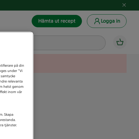
Hämta ut recept
Logga in
tifierare på din
anges under ”Vi
t samtycke
indre relevanta
som helst genom
ffekt inom vår
am. Skapa
prestanda.
a tjänster.