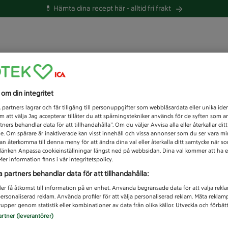
💊 Hämta dina recept här -
alltid fri frakt
 du efter idag?
s om din integritet
Unknown error
1
partners lagrar och får tillgång till personuppgifter som webbläsardata eller unika iden
 att välja Jag accepterar tillåter du att spårningstekniker används för de syften som 
tners behandlar data för att tillhandahålla”. Om du väljer Avvisa alla eller återkallar dit
de. Om spårare är inaktiverade kan visst innehåll och vissa annonser som du ser vara m
kan återkomma till denna meny för att ändra dina val eller återkalla ditt samtycke när 
å länken Anpassa cookieinställningar längst ned på webbsidan. Dina val kommer att ha e
er information finns i vår integritetspolicy.
a partners behandlar data för att tillhandahålla:
ler få åtkomst till information på en enhet. Använda begränsade data för att välja rekl
 personaliserad reklam. Använda profiler för att välja personaliserad reklam. Mäta reklam
upper genom statistik eller kombinationer av data från olika källor. Utveckla och förbättr
artner (leverantörer)