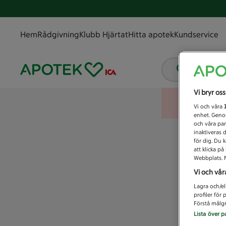
Hem
Rådgivning
Klubb Hjärtat
Hitta apotek
Kundservice
Vad letar
Vi bryr os
Vi och våra
enhet. Genom
och våra par
inaktiveras 
för dig. Du 
att klicka p
Webbplats. M
Vi och vår
Lagra och/el
profiler för
Förstå målgr
Lista över p