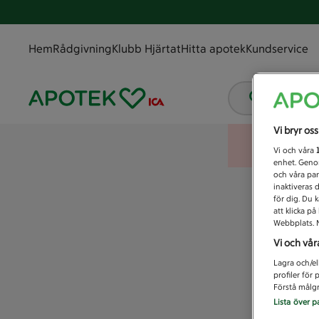
Hem
Rådgivning
Klubb Hjärtat
Hitta apotek
Kundservice
Vad letar
Vi bryr os
Vi och våra
enhet. Genom
och våra par
inaktiveras 
för dig. Du 
att klicka p
Webbplats. M
Vi och vår
Lagra och/el
profiler för
Förstå målgr
Lista över p