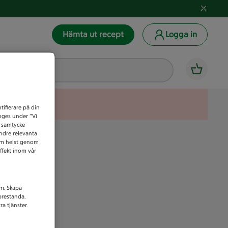
Hämta ut recept
Logga in
tifierare på din
anges under ”Vi
t samtycke
indre relevanta
som helst genom
ffekt inom vår
am. Skapa
prestanda.
a tjänster.