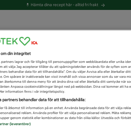
💊 Hämta dina recept här -
alltid fri frakt
 du efter idag?
s om din integritet
Unknown error
1
partners lagrar och får tillgång till personuppgifter som webbläsardata eller unika iden
 att välja Jag accepterar tillåter du att spårningstekniker används för de syften som 
tners behandlar data för att tillhandahålla”. Om du väljer Avvisa alla eller återkallar dit
de. Om spårare är inaktiverade kan visst innehåll och vissa annonser som du ser vara m
kan återkomma till denna meny för att ändra dina val eller återkalla ditt samtycke när 
å länken Anpassa cookieinställningar längst ned på webbsidan. Dina val kommer att ha e
er information finns i vår integritetspolicy.
a partners behandlar data för att tillhandahålla:
ler få åtkomst till information på en enhet. Använda begränsade data för att välja rekl
 personaliserad reklam. Använda profiler för att välja personaliserad reklam. Mäta reklam
upper genom statistik eller kombinationer av data från olika källor. Utveckla och förbättr
artner (leverantörer)