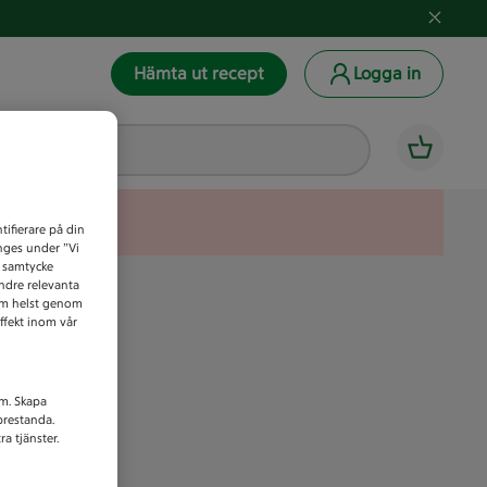
Hämta ut recept
Logga in
tifierare på din
anges under ”Vi
t samtycke
indre relevanta
som helst genom
ffekt inom vår
am. Skapa
prestanda.
a tjänster.