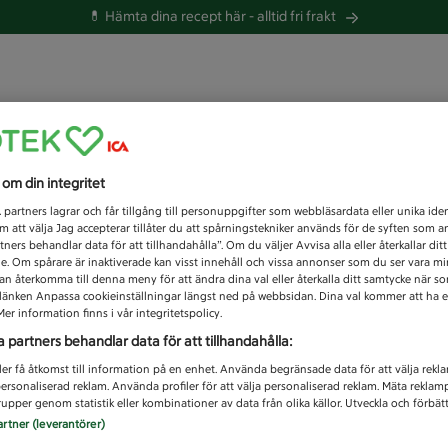
💊 Hämta dina recept här -
alltid fri frakt
 du efter idag?
s om din integritet
Unknown error
1
partners lagrar och får tillgång till personuppgifter som webbläsardata eller unika iden
 att välja Jag accepterar tillåter du att spårningstekniker används för de syften som 
tners behandlar data för att tillhandahålla”. Om du väljer Avvisa alla eller återkallar dit
de. Om spårare är inaktiverade kan visst innehåll och vissa annonser som du ser vara m
kan återkomma till denna meny för att ändra dina val eller återkalla ditt samtycke när 
å länken Anpassa cookieinställningar längst ned på webbsidan. Dina val kommer att ha e
er information finns i vår integritetspolicy.
a partners behandlar data för att tillhandahålla:
ler få åtkomst till information på en enhet. Använda begränsade data för att välja rekl
 personaliserad reklam. Använda profiler för att välja personaliserad reklam. Mäta reklam
upper genom statistik eller kombinationer av data från olika källor. Utveckla och förbättr
artner (leverantörer)