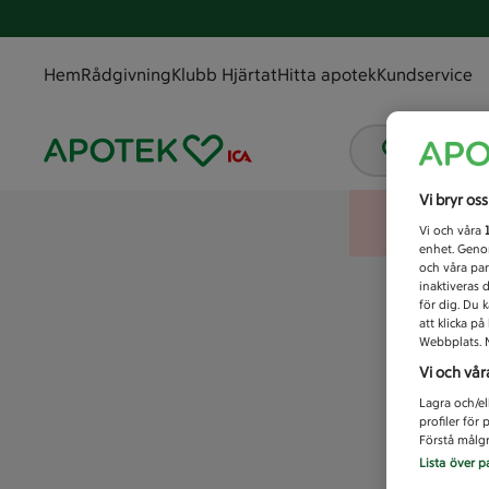
Hem
Rådgivning
Klubb Hjärtat
Hitta apotek
Kundservice
Vad letar
Vi bryr os
Vi och våra
enhet. Genom
och våra par
inaktiveras 
för dig. Du 
att klicka p
Webbplats. M
Vi och vår
Lagra och/el
profiler för
Förstå målgr
Lista över p