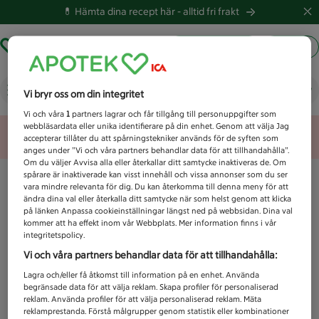
💊 Hämta dina recept här -
alltid fri frakt
Hämta ut recept
Logga in
Vad letar du efter idag?
Vi bryr oss om din integritet
Vi och våra
1
partners lagrar och får tillgång till personuppgifter som
webbläsardata eller unika identifierare på din enhet. Genom att välja Jag
Unknown error
accepterar tillåter du att spårningstekniker används för de syften som
anges under ”Vi och våra partners behandlar data för att tillhandahålla”.
Om du väljer Avvisa alla eller återkallar ditt samtycke inaktiveras de. Om
spårare är inaktiverade kan visst innehåll och vissa annonser som du ser
vara mindre relevanta för dig. Du kan återkomma till denna meny för att
ändra dina val eller återkalla ditt samtycke när som helst genom att klicka
på länken Anpassa cookieinställningar längst ned på webbsidan. Dina val
kommer att ha effekt inom vår Webbplats. Mer information finns i vår
integritetspolicy.
Vi och våra partners behandlar data för att tillhandahålla:
Lagra och/eller få åtkomst till information på en enhet. Använda
begränsade data för att välja reklam. Skapa profiler för personaliserad
reklam. Använda profiler för att välja personaliserad reklam. Mäta
reklamprestanda. Förstå målgrupper genom statistik eller kombinationer