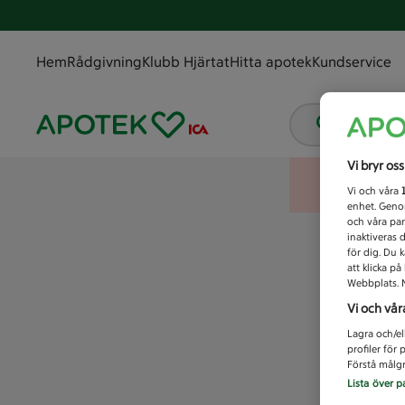
Hem
Rådgivning
Klubb Hjärtat
Hitta apotek
Kundservice
Vad letar
Vi bryr os
Vi och våra
enhet. Genom
och våra par
inaktiveras 
för dig. Du 
att klicka p
Webbplats. M
Vi och vår
Lagra och/el
profiler för
Förstå målgr
Lista över p