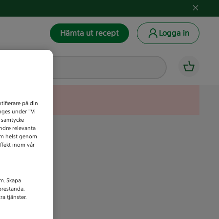
Hämta ut recept
Logga in
tifierare på din
anges under ”Vi
t samtycke
indre relevanta
som helst genom
ffekt inom vår
am. Skapa
prestanda.
a tjänster.