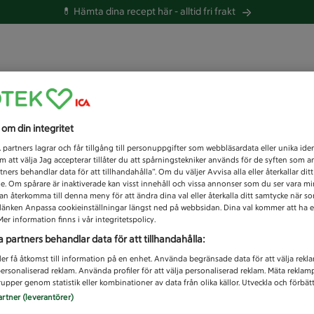
💊 Hämta dina recept här -
alltid fri frakt
 du efter idag?
s om din integritet
Unknown error
1
partners lagrar och får tillgång till personuppgifter som webbläsardata eller unika iden
 att välja Jag accepterar tillåter du att spårningstekniker används för de syften som 
tners behandlar data för att tillhandahålla”. Om du väljer Avvisa alla eller återkallar dit
de. Om spårare är inaktiverade kan visst innehåll och vissa annonser som du ser vara m
kan återkomma till denna meny för att ändra dina val eller återkalla ditt samtycke när 
å länken Anpassa cookieinställningar längst ned på webbsidan. Dina val kommer att ha e
er information finns i vår integritetspolicy.
a partners behandlar data för att tillhandahålla:
ler få åtkomst till information på en enhet. Använda begränsade data för att välja rekl
 personaliserad reklam. Använda profiler för att välja personaliserad reklam. Mäta reklam
upper genom statistik eller kombinationer av data från olika källor. Utveckla och förbättr
artner (leverantörer)