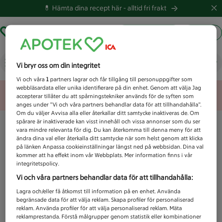
💊 Hämta dina recept här -
alltid fri frakt
Hämta ut recept
Logga in
Vad letar du efter idag?
Vi bryr oss om din integritet
Vi och våra
1
partners lagrar och får tillgång till personuppgifter som
webbläsardata eller unika identifierare på din enhet. Genom att välja Jag
Unknown error
accepterar tillåter du att spårningstekniker används för de syften som
anges under ”Vi och våra partners behandlar data för att tillhandahålla”.
Om du väljer Avvisa alla eller återkallar ditt samtycke inaktiveras de. Om
spårare är inaktiverade kan visst innehåll och vissa annonser som du ser
vara mindre relevanta för dig. Du kan återkomma till denna meny för att
ändra dina val eller återkalla ditt samtycke när som helst genom att klicka
på länken Anpassa cookieinställningar längst ned på webbsidan. Dina val
kommer att ha effekt inom vår Webbplats. Mer information finns i vår
integritetspolicy.
Vi och våra partners behandlar data för att tillhandahålla:
Lagra och/eller få åtkomst till information på en enhet. Använda
begränsade data för att välja reklam. Skapa profiler för personaliserad
reklam. Använda profiler för att välja personaliserad reklam. Mäta
reklamprestanda. Förstå målgrupper genom statistik eller kombinationer