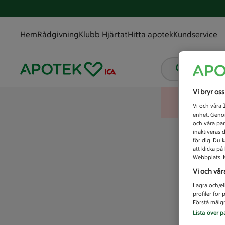
Hem
Rådgivning
Klubb Hjärtat
Hitta apotek
Kundservice
Vad letar
Vi bryr os
Vi och våra
enhet. Genom
och våra par
inaktiveras 
för dig. Du 
att klicka p
Webbplats. M
Vi och vår
Lagra och/el
profiler för
Förstå målgr
Lista över p