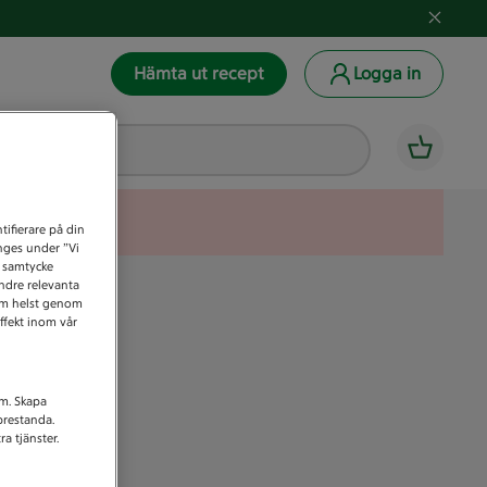
Hämta ut recept
Logga in
tifierare på din
anges under ”Vi
t samtycke
indre relevanta
som helst genom
ffekt inom vår
am. Skapa
prestanda.
a tjänster.