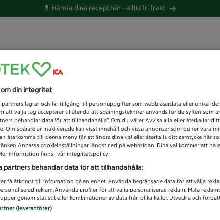
💊 Hämta dina recept här -
alltid fri frakt
 du efter idag?
s om din integritet
Unknown error
1
partners lagrar och får tillgång till personuppgifter som webbläsardata eller unika iden
 att välja Jag accepterar tillåter du att spårningstekniker används för de syften som 
tners behandlar data för att tillhandahålla”. Om du väljer Avvisa alla eller återkallar dit
de. Om spårare är inaktiverade kan visst innehåll och vissa annonser som du ser vara m
kan återkomma till denna meny för att ändra dina val eller återkalla ditt samtycke när 
å länken Anpassa cookieinställningar längst ned på webbsidan. Dina val kommer att ha e
er information finns i vår integritetspolicy.
a partners behandlar data för att tillhandahålla:
ler få åtkomst till information på en enhet. Använda begränsade data för att välja rekl
 personaliserad reklam. Använda profiler för att välja personaliserad reklam. Mäta reklam
upper genom statistik eller kombinationer av data från olika källor. Utveckla och förbättr
artner (leverantörer)