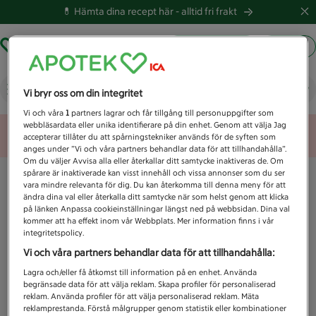
💊 Hämta dina recept här -
alltid fri frakt
Hämta ut recept
Logga in
Vad letar du efter idag?
Vi bryr oss om din integritet
Vi och våra
1
partners lagrar och får tillgång till personuppgifter som
webbläsardata eller unika identifierare på din enhet. Genom att välja Jag
Unknown error
accepterar tillåter du att spårningstekniker används för de syften som
anges under ”Vi och våra partners behandlar data för att tillhandahålla”.
Om du väljer Avvisa alla eller återkallar ditt samtycke inaktiveras de. Om
spårare är inaktiverade kan visst innehåll och vissa annonser som du ser
vara mindre relevanta för dig. Du kan återkomma till denna meny för att
ändra dina val eller återkalla ditt samtycke när som helst genom att klicka
på länken Anpassa cookieinställningar längst ned på webbsidan. Dina val
kommer att ha effekt inom vår Webbplats. Mer information finns i vår
integritetspolicy.
Vi och våra partners behandlar data för att tillhandahålla:
Lagra och/eller få åtkomst till information på en enhet. Använda
begränsade data för att välja reklam. Skapa profiler för personaliserad
reklam. Använda profiler för att välja personaliserad reklam. Mäta
reklamprestanda. Förstå målgrupper genom statistik eller kombinationer