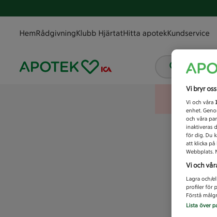
Hem
Rådgivning
Klubb Hjärtat
Hitta apotek
Kundservice
Vad letar
Vi bryr os
Vi och våra
enhet. Genom
och våra par
inaktiveras 
för dig. Du 
att klicka p
Webbplats. M
Vi och vår
Lagra och/el
profiler för
Förstå målgr
Lista över p