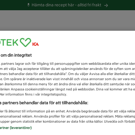
💊 Hämta dina recept här -
alltid fri frakt
 du efter idag?
s om din integritet
Unknown error
1
partners lagrar och får tillgång till personuppgifter som webbläsardata eller unika iden
 att välja Jag accepterar tillåter du att spårningstekniker används för de syften som 
tners behandlar data för att tillhandahålla”. Om du väljer Avvisa alla eller återkallar dit
de. Om spårare är inaktiverade kan visst innehåll och vissa annonser som du ser vara m
kan återkomma till denna meny för att ändra dina val eller återkalla ditt samtycke när 
å länken Anpassa cookieinställningar längst ned på webbsidan. Dina val kommer att ha e
er information finns i vår integritetspolicy.
a partners behandlar data för att tillhandahålla:
ler få åtkomst till information på en enhet. Använda begränsade data för att välja rekl
 personaliserad reklam. Använda profiler för att välja personaliserad reklam. Mäta reklam
upper genom statistik eller kombinationer av data från olika källor. Utveckla och förbättr
artner (leverantörer)