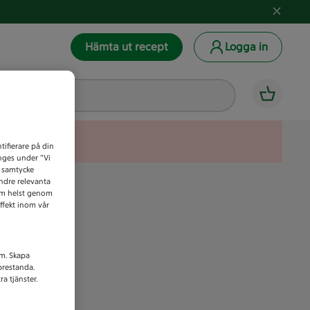
Hämta ut recept
Logga in
tifierare på din
anges under ”Vi
t samtycke
indre relevanta
som helst genom
ffekt inom vår
am. Skapa
prestanda.
a tjänster.