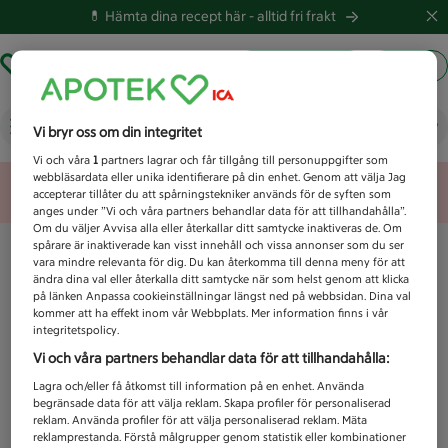
💊 Hämta dina recept här -
alltid fri frakt
Hämta ut recept
Logga in
Vad letar du efter idag?
Vi bryr oss om din integritet
Vi och våra
1
partners lagrar och får tillgång till personuppgifter som
webbläsardata eller unika identifierare på din enhet. Genom att välja Jag
Unknown error
accepterar tillåter du att spårningstekniker används för de syften som
anges under ”Vi och våra partners behandlar data för att tillhandahålla”.
Om du väljer Avvisa alla eller återkallar ditt samtycke inaktiveras de. Om
spårare är inaktiverade kan visst innehåll och vissa annonser som du ser
vara mindre relevanta för dig. Du kan återkomma till denna meny för att
ändra dina val eller återkalla ditt samtycke när som helst genom att klicka
på länken Anpassa cookieinställningar längst ned på webbsidan. Dina val
kommer att ha effekt inom vår Webbplats. Mer information finns i vår
integritetspolicy.
Vi och våra partners behandlar data för att tillhandahålla:
Lagra och/eller få åtkomst till information på en enhet. Använda
begränsade data för att välja reklam. Skapa profiler för personaliserad
reklam. Använda profiler för att välja personaliserad reklam. Mäta
reklamprestanda. Förstå målgrupper genom statistik eller kombinationer