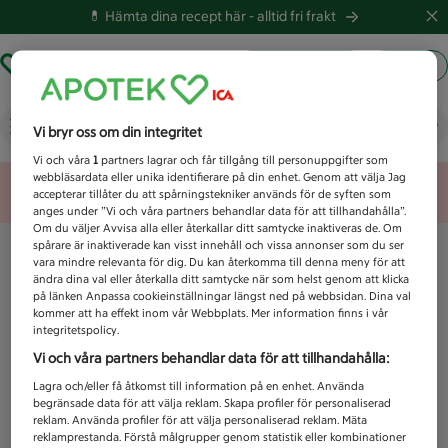
💊 Hämta dina recept här -
alltid fri frakt
Hämta ut recept
Logga in
Vad letar du efter idag?
Vi bryr oss om din integritet
Vi och våra
1
partners lagrar och får tillgång till personuppgifter som
webbläsardata eller unika identifierare på din enhet. Genom att välja Jag
Unknown error
accepterar tillåter du att spårningstekniker används för de syften som
anges under ”Vi och våra partners behandlar data för att tillhandahålla”.
Om du väljer Avvisa alla eller återkallar ditt samtycke inaktiveras de. Om
spårare är inaktiverade kan visst innehåll och vissa annonser som du ser
vara mindre relevanta för dig. Du kan återkomma till denna meny för att
ändra dina val eller återkalla ditt samtycke när som helst genom att klicka
på länken Anpassa cookieinställningar längst ned på webbsidan. Dina val
kommer att ha effekt inom vår Webbplats. Mer information finns i vår
integritetspolicy.
Vi och våra partners behandlar data för att tillhandahålla:
Lagra och/eller få åtkomst till information på en enhet. Använda
begränsade data för att välja reklam. Skapa profiler för personaliserad
reklam. Använda profiler för att välja personaliserad reklam. Mäta
reklamprestanda. Förstå målgrupper genom statistik eller kombinationer