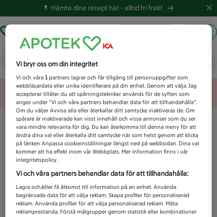
💊 Hämta dina recept här -
alltid fri frakt
Hämta ut recept
Logga in
Vad letar du efter idag?
Vi bryr oss om din integritet
Vi och våra
1
partners lagrar och får tillgång till personuppgifter som
webbläsardata eller unika identifierare på din enhet. Genom att välja Jag
Unknown error
accepterar tillåter du att spårningstekniker används för de syften som
anges under ”Vi och våra partners behandlar data för att tillhandahålla”.
Om du väljer Avvisa alla eller återkallar ditt samtycke inaktiveras de. Om
spårare är inaktiverade kan visst innehåll och vissa annonser som du ser
vara mindre relevanta för dig. Du kan återkomma till denna meny för att
ändra dina val eller återkalla ditt samtycke när som helst genom att klicka
på länken Anpassa cookieinställningar längst ned på webbsidan. Dina val
kommer att ha effekt inom vår Webbplats. Mer information finns i vår
integritetspolicy.
Vi och våra partners behandlar data för att tillhandahålla:
Lagra och/eller få åtkomst till information på en enhet. Använda
begränsade data för att välja reklam. Skapa profiler för personaliserad
reklam. Använda profiler för att välja personaliserad reklam. Mäta
reklamprestanda. Förstå målgrupper genom statistik eller kombinationer