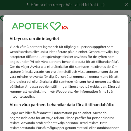
💊 Hämta dina recept här -
alltid fri frakt
Hämta ut recept
Logga in
Vad letar du efter idag?
Vi bryr oss om din integritet
Vi och våra
1
partners lagrar och får tillgång till personuppgifter som
webbläsardata eller unika identifierare på din enhet. Genom att välja Jag
Unknown error
accepterar tillåter du att spårningstekniker används för de syften som
anges under ”Vi och våra partners behandlar data för att tillhandahålla”.
Om du väljer Avvisa alla eller återkallar ditt samtycke inaktiveras de. Om
spårare är inaktiverade kan visst innehåll och vissa annonser som du ser
vara mindre relevanta för dig. Du kan återkomma till denna meny för att
ändra dina val eller återkalla ditt samtycke när som helst genom att klicka
på länken Anpassa cookieinställningar längst ned på webbsidan. Dina val
kommer att ha effekt inom vår Webbplats. Mer information finns i vår
integritetspolicy.
Vi och våra partners behandlar data för att tillhandahålla:
Lagra och/eller få åtkomst till information på en enhet. Använda
begränsade data för att välja reklam. Skapa profiler för personaliserad
reklam. Använda profiler för att välja personaliserad reklam. Mäta
reklamprestanda. Förstå målgrupper genom statistik eller kombinationer