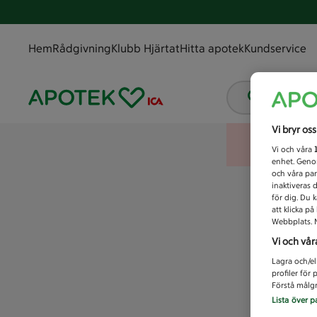
Hem
Rådgivning
Klubb Hjärtat
Hitta apotek
Kundservice
Vad letar
Vi bryr os
Vi och våra
enhet. Genom
och våra par
inaktiveras 
för dig. Du 
att klicka p
Webbplats. M
Vi och vår
Lagra och/el
profiler för
Förstå målgr
Lista över p