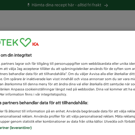
💊 Hämta dina recept här -
alltid fri frakt
 du efter idag?
s om din integritet
Unknown error
1
partners lagrar och får tillgång till personuppgifter som webbläsardata eller unika iden
 att välja Jag accepterar tillåter du att spårningstekniker används för de syften som 
tners behandlar data för att tillhandahålla”. Om du väljer Avvisa alla eller återkallar dit
de. Om spårare är inaktiverade kan visst innehåll och vissa annonser som du ser vara m
kan återkomma till denna meny för att ändra dina val eller återkalla ditt samtycke när 
å länken Anpassa cookieinställningar längst ned på webbsidan. Dina val kommer att ha e
er information finns i vår integritetspolicy.
a partners behandlar data för att tillhandahålla:
ler få åtkomst till information på en enhet. Använda begränsade data för att välja rekl
 personaliserad reklam. Använda profiler för att välja personaliserad reklam. Mäta reklam
upper genom statistik eller kombinationer av data från olika källor. Utveckla och förbättr
artner (leverantörer)