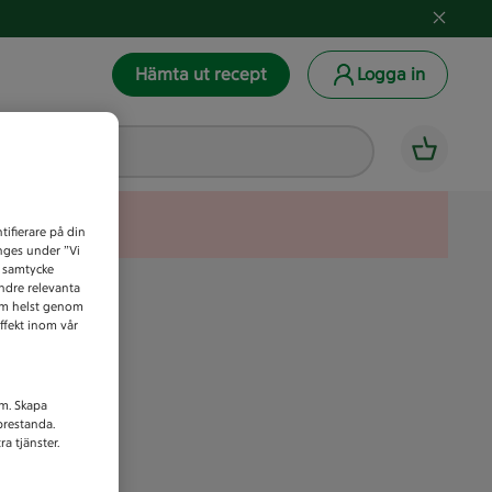
Hämta ut recept
Logga in
tifierare på din
anges under ”Vi
t samtycke
indre relevanta
som helst genom
ffekt inom vår
am. Skapa
prestanda.
a tjänster.