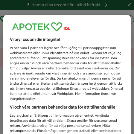
💊 Hämta dina recept här -
alltid fri frakt
Hämta ut recept
Logga in
Vad letar du efter idag?
Vi bryr oss om din integritet
Vi och våra
1
partners lagrar och får tillgång till personuppgifter som
webbläsardata eller unika identifierare på din enhet. Genom att välja Jag
Unknown error
accepterar tillåter du att spårningstekniker används för de syften som
anges under ”Vi och våra partners behandlar data för att tillhandahålla”.
Om du väljer Avvisa alla eller återkallar ditt samtycke inaktiveras de. Om
spårare är inaktiverade kan visst innehåll och vissa annonser som du ser
vara mindre relevanta för dig. Du kan återkomma till denna meny för att
ändra dina val eller återkalla ditt samtycke när som helst genom att klicka
på länken Anpassa cookieinställningar längst ned på webbsidan. Dina val
kommer att ha effekt inom vår Webbplats. Mer information finns i vår
integritetspolicy.
Vi och våra partners behandlar data för att tillhandahålla:
Lagra och/eller få åtkomst till information på en enhet. Använda
begränsade data för att välja reklam. Skapa profiler för personaliserad
reklam. Använda profiler för att välja personaliserad reklam. Mäta
reklamprestanda. Förstå målgrupper genom statistik eller kombinationer