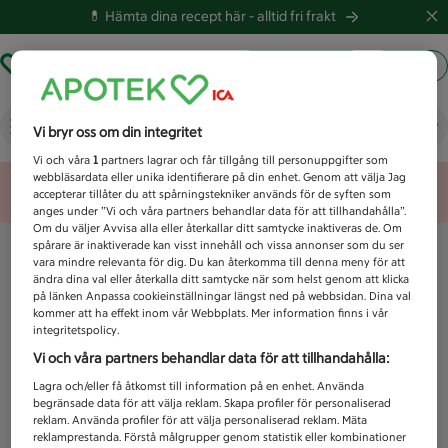
💊 Hämta dina recept här -
alltid fri frakt
Hämta ut recept
Logga in
Vad letar du efter idag?
Vi bryr oss om din integritet
Vi och våra
1
partners lagrar och får tillgång till personuppgifter som
webbläsardata eller unika identifierare på din enhet. Genom att välja Jag
Unknown error
accepterar tillåter du att spårningstekniker används för de syften som
anges under ”Vi och våra partners behandlar data för att tillhandahålla”.
Om du väljer Avvisa alla eller återkallar ditt samtycke inaktiveras de. Om
spårare är inaktiverade kan visst innehåll och vissa annonser som du ser
vara mindre relevanta för dig. Du kan återkomma till denna meny för att
ändra dina val eller återkalla ditt samtycke när som helst genom att klicka
på länken Anpassa cookieinställningar längst ned på webbsidan. Dina val
kommer att ha effekt inom vår Webbplats. Mer information finns i vår
integritetspolicy.
Vi och våra partners behandlar data för att tillhandahålla:
Lagra och/eller få åtkomst till information på en enhet. Använda
begränsade data för att välja reklam. Skapa profiler för personaliserad
reklam. Använda profiler för att välja personaliserad reklam. Mäta
reklamprestanda. Förstå målgrupper genom statistik eller kombinationer