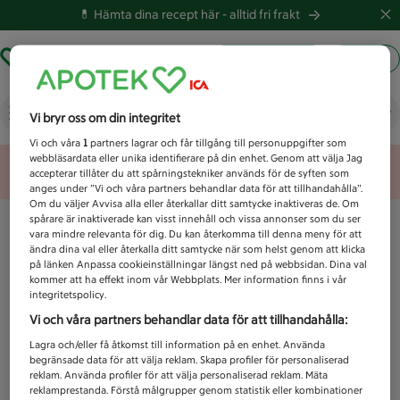
💊 Hämta dina recept här -
alltid fri frakt
Hämta ut recept
Logga in
Vad letar du efter idag?
Vi bryr oss om din integritet
Vi och våra
1
partners lagrar och får tillgång till personuppgifter som
webbläsardata eller unika identifierare på din enhet. Genom att välja Jag
Unknown error
accepterar tillåter du att spårningstekniker används för de syften som
anges under ”Vi och våra partners behandlar data för att tillhandahålla”.
Om du väljer Avvisa alla eller återkallar ditt samtycke inaktiveras de. Om
spårare är inaktiverade kan visst innehåll och vissa annonser som du ser
vara mindre relevanta för dig. Du kan återkomma till denna meny för att
ändra dina val eller återkalla ditt samtycke när som helst genom att klicka
på länken Anpassa cookieinställningar längst ned på webbsidan. Dina val
kommer att ha effekt inom vår Webbplats. Mer information finns i vår
integritetspolicy.
Vi och våra partners behandlar data för att tillhandahålla:
Lagra och/eller få åtkomst till information på en enhet. Använda
begränsade data för att välja reklam. Skapa profiler för personaliserad
reklam. Använda profiler för att välja personaliserad reklam. Mäta
reklamprestanda. Förstå målgrupper genom statistik eller kombinationer