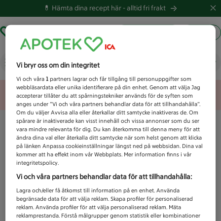
💊 Hämta dina recept här -
alltid fri frakt
Hämta ut recept
Logga in
Vad letar du efter idag?
Vi bryr oss om din integritet
Vi och våra
1
partners lagrar och får tillgång till personuppgifter som
webbläsardata eller unika identifierare på din enhet. Genom att välja Jag
Unknown error
accepterar tillåter du att spårningstekniker används för de syften som
anges under ”Vi och våra partners behandlar data för att tillhandahålla”.
Om du väljer Avvisa alla eller återkallar ditt samtycke inaktiveras de. Om
spårare är inaktiverade kan visst innehåll och vissa annonser som du ser
vara mindre relevanta för dig. Du kan återkomma till denna meny för att
ändra dina val eller återkalla ditt samtycke när som helst genom att klicka
på länken Anpassa cookieinställningar längst ned på webbsidan. Dina val
kommer att ha effekt inom vår Webbplats. Mer information finns i vår
integritetspolicy.
Vi och våra partners behandlar data för att tillhandahålla:
Lagra och/eller få åtkomst till information på en enhet. Använda
begränsade data för att välja reklam. Skapa profiler för personaliserad
reklam. Använda profiler för att välja personaliserad reklam. Mäta
reklamprestanda. Förstå målgrupper genom statistik eller kombinationer