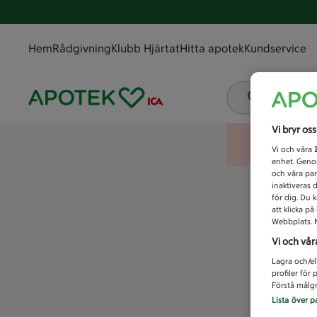
Hem
Rådgivning
Klubb Hjärtat
Hitta apotek
Kundservice
Vad letar
Vi bryr os
Vi och våra
enhet. Genom
och våra par
inaktiveras 
för dig. Du 
att klicka p
Webbplats. M
Vi och vår
Lagra och/el
profiler för
Förstå målgr
Lista över p