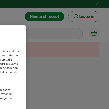
Hämta ut recept
Logga in
tifierare på din
anges under ”Vi
t samtycke
indre relevanta
som helst genom
ffekt inom vår
am. Skapa
prestanda.
a tjänster.