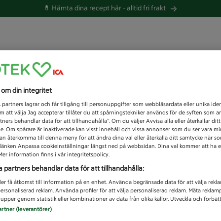
💊 Hämta dina recept här -
alltid fri frakt
 du efter idag?
s om din integritet
Unknown error
1
partners lagrar och får tillgång till personuppgifter som webbläsardata eller unika iden
 att välja Jag accepterar tillåter du att spårningstekniker används för de syften som 
tners behandlar data för att tillhandahålla”. Om du väljer Avvisa alla eller återkallar dit
de. Om spårare är inaktiverade kan visst innehåll och vissa annonser som du ser vara m
kan återkomma till denna meny för att ändra dina val eller återkalla ditt samtycke när 
å länken Anpassa cookieinställningar längst ned på webbsidan. Dina val kommer att ha e
er information finns i vår integritetspolicy.
a partners behandlar data för att tillhandahålla:
ler få åtkomst till information på en enhet. Använda begränsade data för att välja rekl
 personaliserad reklam. Använda profiler för att välja personaliserad reklam. Mäta reklam
upper genom statistik eller kombinationer av data från olika källor. Utveckla och förbättr
artner (leverantörer)