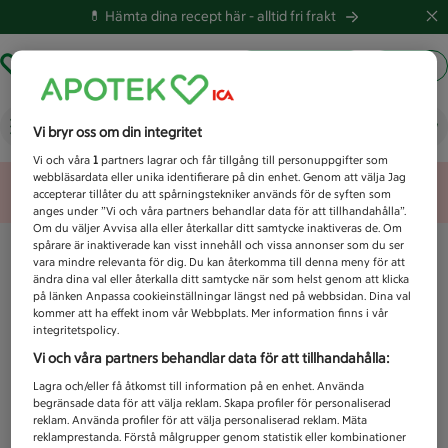
💊 Hämta dina recept här -
alltid fri frakt
Hämta ut recept
Logga in
Vad letar du efter idag?
Vi bryr oss om din integritet
Vi och våra
1
partners lagrar och får tillgång till personuppgifter som
webbläsardata eller unika identifierare på din enhet. Genom att välja Jag
Unknown error
accepterar tillåter du att spårningstekniker används för de syften som
anges under ”Vi och våra partners behandlar data för att tillhandahålla”.
Om du väljer Avvisa alla eller återkallar ditt samtycke inaktiveras de. Om
spårare är inaktiverade kan visst innehåll och vissa annonser som du ser
vara mindre relevanta för dig. Du kan återkomma till denna meny för att
ändra dina val eller återkalla ditt samtycke när som helst genom att klicka
på länken Anpassa cookieinställningar längst ned på webbsidan. Dina val
kommer att ha effekt inom vår Webbplats. Mer information finns i vår
integritetspolicy.
Vi och våra partners behandlar data för att tillhandahålla:
Lagra och/eller få åtkomst till information på en enhet. Använda
begränsade data för att välja reklam. Skapa profiler för personaliserad
reklam. Använda profiler för att välja personaliserad reklam. Mäta
reklamprestanda. Förstå målgrupper genom statistik eller kombinationer