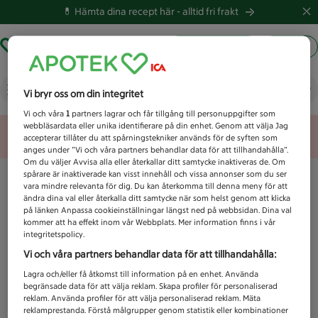
💊 Hämta dina recept här -
alltid fri frakt
Hämta ut recept
Logga in
Vad letar du efter idag?
Vi bryr oss om din integritet
Vi och våra
1
partners lagrar och får tillgång till personuppgifter som
webbläsardata eller unika identifierare på din enhet. Genom att välja Jag
Unknown error
accepterar tillåter du att spårningstekniker används för de syften som
anges under ”Vi och våra partners behandlar data för att tillhandahålla”.
Om du väljer Avvisa alla eller återkallar ditt samtycke inaktiveras de. Om
spårare är inaktiverade kan visst innehåll och vissa annonser som du ser
vara mindre relevanta för dig. Du kan återkomma till denna meny för att
ändra dina val eller återkalla ditt samtycke när som helst genom att klicka
på länken Anpassa cookieinställningar längst ned på webbsidan. Dina val
kommer att ha effekt inom vår Webbplats. Mer information finns i vår
integritetspolicy.
Vi och våra partners behandlar data för att tillhandahålla:
Lagra och/eller få åtkomst till information på en enhet. Använda
begränsade data för att välja reklam. Skapa profiler för personaliserad
reklam. Använda profiler för att välja personaliserad reklam. Mäta
reklamprestanda. Förstå målgrupper genom statistik eller kombinationer