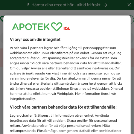
💊 Hämta dina recept här -
alltid fri frakt
Hämta ut recept
Logga in
Vad letar du efter idag?
Vi bryr oss om din integritet
Vi och våra
1
partners lagrar och får tillgång till personuppgifter som
webbläsardata eller unika identifierare på din enhet. Genom att välja Jag
Unknown error
accepterar tillåter du att spårningstekniker används för de syften som
anges under ”Vi och våra partners behandlar data för att tillhandahålla”.
Om du väljer Avvisa alla eller återkallar ditt samtycke inaktiveras de. Om
spårare är inaktiverade kan visst innehåll och vissa annonser som du ser
vara mindre relevanta för dig. Du kan återkomma till denna meny för att
ändra dina val eller återkalla ditt samtycke när som helst genom att klicka
på länken Anpassa cookieinställningar längst ned på webbsidan. Dina val
kommer att ha effekt inom vår Webbplats. Mer information finns i vår
integritetspolicy.
Vi och våra partners behandlar data för att tillhandahålla:
Lagra och/eller få åtkomst till information på en enhet. Använda
begränsade data för att välja reklam. Skapa profiler för personaliserad
reklam. Använda profiler för att välja personaliserad reklam. Mäta
reklamprestanda. Förstå målgrupper genom statistik eller kombinationer