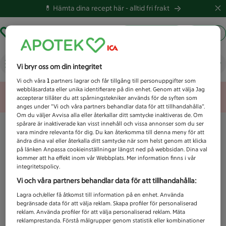
💊 Hämta dina recept här -
alltid fri frakt
Hämta ut recept
Logga in
Vad letar du efter idag?
Vi bryr oss om din integritet
Vi och våra
1
partners lagrar och får tillgång till personuppgifter som
webbläsardata eller unika identifierare på din enhet. Genom att välja Jag
Unknown error
accepterar tillåter du att spårningstekniker används för de syften som
anges under ”Vi och våra partners behandlar data för att tillhandahålla”.
Om du väljer Avvisa alla eller återkallar ditt samtycke inaktiveras de. Om
spårare är inaktiverade kan visst innehåll och vissa annonser som du ser
vara mindre relevanta för dig. Du kan återkomma till denna meny för att
ändra dina val eller återkalla ditt samtycke när som helst genom att klicka
på länken Anpassa cookieinställningar längst ned på webbsidan. Dina val
kommer att ha effekt inom vår Webbplats. Mer information finns i vår
integritetspolicy.
Vi och våra partners behandlar data för att tillhandahålla:
Lagra och/eller få åtkomst till information på en enhet. Använda
begränsade data för att välja reklam. Skapa profiler för personaliserad
reklam. Använda profiler för att välja personaliserad reklam. Mäta
reklamprestanda. Förstå målgrupper genom statistik eller kombinationer