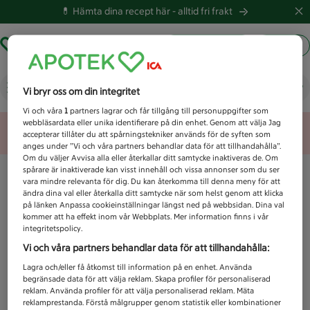
💊 Hämta dina recept här -
alltid fri frakt
Hämta ut recept
Logga in
Vad letar du efter idag?
Vi bryr oss om din integritet
Vi och våra
1
partners lagrar och får tillgång till personuppgifter som
webbläsardata eller unika identifierare på din enhet. Genom att välja Jag
Unknown error
accepterar tillåter du att spårningstekniker används för de syften som
anges under ”Vi och våra partners behandlar data för att tillhandahålla”.
Om du väljer Avvisa alla eller återkallar ditt samtycke inaktiveras de. Om
spårare är inaktiverade kan visst innehåll och vissa annonser som du ser
vara mindre relevanta för dig. Du kan återkomma till denna meny för att
ändra dina val eller återkalla ditt samtycke när som helst genom att klicka
på länken Anpassa cookieinställningar längst ned på webbsidan. Dina val
kommer att ha effekt inom vår Webbplats. Mer information finns i vår
integritetspolicy.
Vi och våra partners behandlar data för att tillhandahålla:
Lagra och/eller få åtkomst till information på en enhet. Använda
begränsade data för att välja reklam. Skapa profiler för personaliserad
reklam. Använda profiler för att välja personaliserad reklam. Mäta
reklamprestanda. Förstå målgrupper genom statistik eller kombinationer