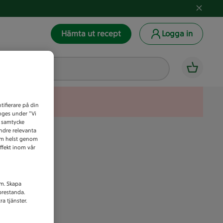
Hämta ut recept
Logga in
tifierare på din
anges under ”Vi
t samtycke
indre relevanta
som helst genom
ffekt inom vår
am. Skapa
prestanda.
a tjänster.