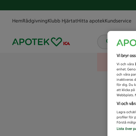
Hem
Rådgivning
Klubb Hjärtat
Hitta apotek
Kundservice
Vad letar
Vi bryr os
Vi och våra
enhet. Genom
och våra par
inaktiveras 
för dig. Du 
att klicka p
Webbplats. M
Vi och vår
Lagra och/el
profiler för
Förstå målgr
Lista över p