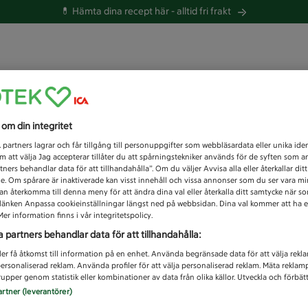
💊 Hämta dina recept här -
alltid fri frakt
 du efter idag?
s om din integritet
Unknown error
1
partners lagrar och får tillgång till personuppgifter som webbläsardata eller unika iden
 att välja Jag accepterar tillåter du att spårningstekniker används för de syften som 
tners behandlar data för att tillhandahålla”. Om du väljer Avvisa alla eller återkallar dit
de. Om spårare är inaktiverade kan visst innehåll och vissa annonser som du ser vara m
kan återkomma till denna meny för att ändra dina val eller återkalla ditt samtycke när 
å länken Anpassa cookieinställningar längst ned på webbsidan. Dina val kommer att ha e
er information finns i vår integritetspolicy.
a partners behandlar data för att tillhandahålla:
ler få åtkomst till information på en enhet. Använda begränsade data för att välja rekl
 personaliserad reklam. Använda profiler för att välja personaliserad reklam. Mäta reklam
upper genom statistik eller kombinationer av data från olika källor. Utveckla och förbättr
artner (leverantörer)