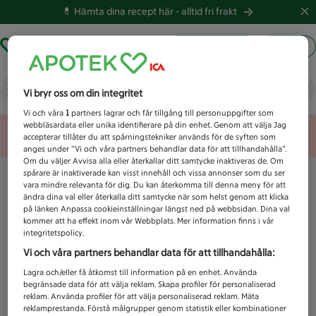
💊 Hämta dina recept här -
alltid fri frakt
Hämta ut recept
Logga in
Vad letar du efter idag?
Vi bryr oss om din integritet
Vi och våra
1
partners lagrar och får tillgång till personuppgifter som
webbläsardata eller unika identifierare på din enhet. Genom att välja Jag
Unknown error
accepterar tillåter du att spårningstekniker används för de syften som
anges under ”Vi och våra partners behandlar data för att tillhandahålla”.
Om du väljer Avvisa alla eller återkallar ditt samtycke inaktiveras de. Om
spårare är inaktiverade kan visst innehåll och vissa annonser som du ser
vara mindre relevanta för dig. Du kan återkomma till denna meny för att
ändra dina val eller återkalla ditt samtycke när som helst genom att klicka
på länken Anpassa cookieinställningar längst ned på webbsidan. Dina val
kommer att ha effekt inom vår Webbplats. Mer information finns i vår
integritetspolicy.
Vi och våra partners behandlar data för att tillhandahålla:
Lagra och/eller få åtkomst till information på en enhet. Använda
begränsade data för att välja reklam. Skapa profiler för personaliserad
reklam. Använda profiler för att välja personaliserad reklam. Mäta
reklamprestanda. Förstå målgrupper genom statistik eller kombinationer