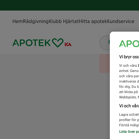
Hem
Rådgivning
Klubb Hjärtat
Hitta apotek
Kundservice
Vad letar
Vi bryr os
Vi och våra
enhet. Genom
och våra par
inaktiveras 
för dig. Du 
att klicka p
Webbplats. M
Vi och vår
Lagra och/el
profiler för
Förstå målgr
Lista över p