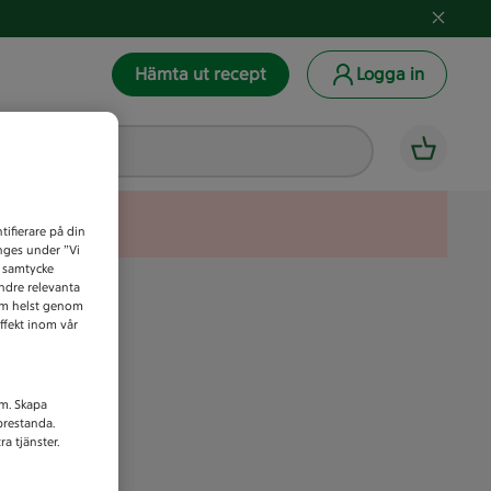
Hämta ut recept
Logga in
tifierare på din
anges under ”Vi
t samtycke
indre relevanta
som helst genom
ffekt inom vår
am. Skapa
prestanda.
a tjänster.