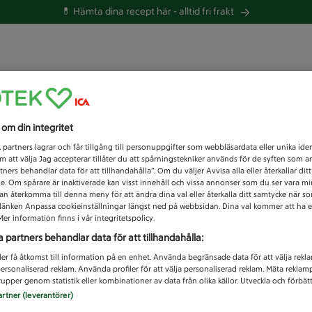
💊 Hämta dina recept här -
alltid fri frakt
 du efter idag?
s om din integritet
Unknown error
1
partners lagrar och får tillgång till personuppgifter som webbläsardata eller unika iden
 att välja Jag accepterar tillåter du att spårningstekniker används för de syften som 
tners behandlar data för att tillhandahålla”. Om du väljer Avvisa alla eller återkallar dit
de. Om spårare är inaktiverade kan visst innehåll och vissa annonser som du ser vara m
kan återkomma till denna meny för att ändra dina val eller återkalla ditt samtycke när 
å länken Anpassa cookieinställningar längst ned på webbsidan. Dina val kommer att ha e
er information finns i vår integritetspolicy.
a partners behandlar data för att tillhandahålla:
ler få åtkomst till information på en enhet. Använda begränsade data för att välja rekl
 personaliserad reklam. Använda profiler för att välja personaliserad reklam. Mäta reklam
upper genom statistik eller kombinationer av data från olika källor. Utveckla och förbättr
artner (leverantörer)