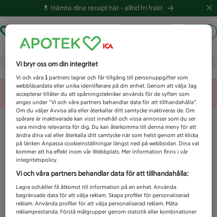
💊 Hämta dina recept här -
alltid fri frakt
Hämta ut recept
Logga in
Vad letar du efter idag?
Vi bryr oss om din integritet
Vi och våra
1
partners lagrar och får tillgång till personuppgifter som
webbläsardata eller unika identifierare på din enhet. Genom att välja Jag
Unknown error
accepterar tillåter du att spårningstekniker används för de syften som
anges under ”Vi och våra partners behandlar data för att tillhandahålla”.
Om du väljer Avvisa alla eller återkallar ditt samtycke inaktiveras de. Om
spårare är inaktiverade kan visst innehåll och vissa annonser som du ser
vara mindre relevanta för dig. Du kan återkomma till denna meny för att
ändra dina val eller återkalla ditt samtycke när som helst genom att klicka
på länken Anpassa cookieinställningar längst ned på webbsidan. Dina val
kommer att ha effekt inom vår Webbplats. Mer information finns i vår
integritetspolicy.
Vi och våra partners behandlar data för att tillhandahålla:
Lagra och/eller få åtkomst till information på en enhet. Använda
begränsade data för att välja reklam. Skapa profiler för personaliserad
reklam. Använda profiler för att välja personaliserad reklam. Mäta
reklamprestanda. Förstå målgrupper genom statistik eller kombinationer